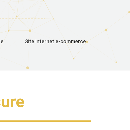
re
Site internet e-commerce
sure