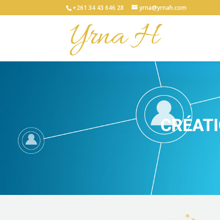
+261 34 43 646 28
yrna@yrnah.com
CRÉAT